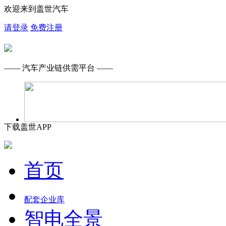
欢迎来到盖世汽车
请登录
免费注册
—— 汽车产业链供需平台 ——
下载盖世APP
首页
配套企业库
智电全景