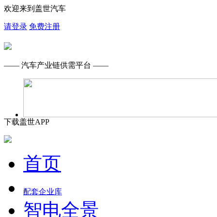
欢迎来到盖世汽车
请登录
免费注册
—— 汽车产业链供需平台 ——
下载盖世APP
首页
配套企业库
智电全景