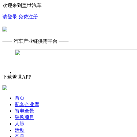
欢迎来到盖世汽车
请登录
免费注册
—— 汽车产业链供需平台 ——
下载盖世APP
首页
配套企业库
智电全景
采购项目
人脉
活动
产品