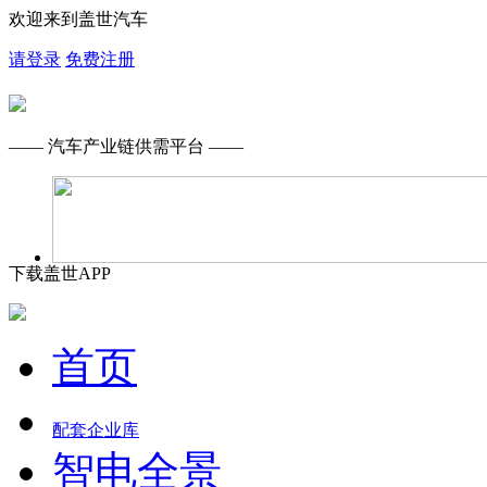
欢迎来到盖世汽车
请登录
免费注册
—— 汽车产业链供需平台 ——
下载盖世APP
首页
配套企业库
智电全景