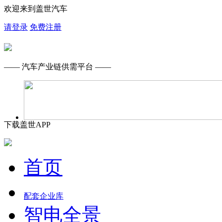
欢迎来到盖世汽车
请登录
免费注册
—— 汽车产业链供需平台 ——
下载盖世APP
首页
配套企业库
智电全景