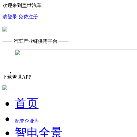
欢迎来到盖世汽车
请登录
免费注册
—— 汽车产业链供需平台 ——
下载盖世APP
首页
配套企业库
智电全景