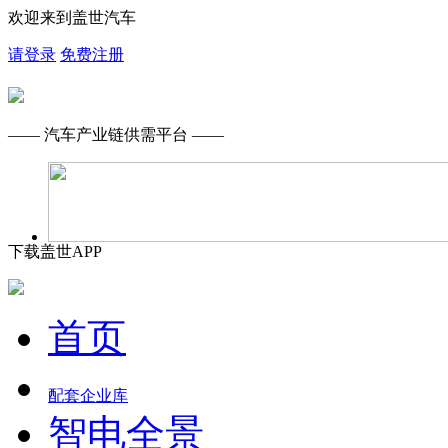
欢迎来到盖世汽车
请登录
免费注册
—— 汽车产业链供需平台 ——
下载盖世APP
首页
配套企业库
智电全景