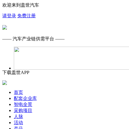
欢迎来到盖世汽车
请登录
免费注册
—— 汽车产业链供需平台 ——
下载盖世APP
首页
配套企业库
智电全景
采购项目
人脉
活动
产品