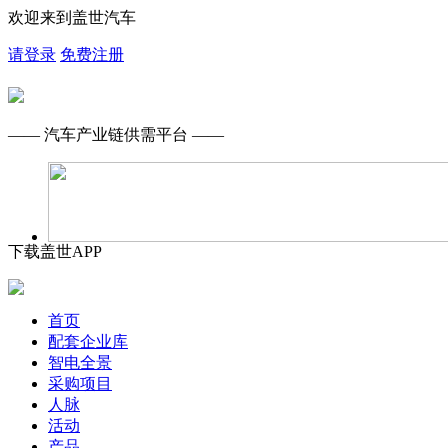
欢迎来到盖世汽车
请登录
免费注册
—— 汽车产业链供需平台 ——
下载盖世APP
首页
配套企业库
智电全景
采购项目
人脉
活动
产品