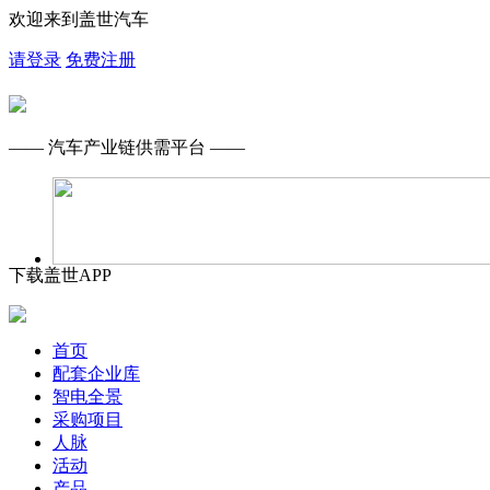
欢迎来到盖世汽车
请登录
免费注册
—— 汽车产业链供需平台 ——
下载盖世APP
首页
配套企业库
智电全景
采购项目
人脉
活动
产品