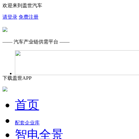
欢迎来到盖世汽车
请登录
免费注册
—— 汽车产业链供需平台 ——
下载盖世APP
首页
配套企业库
智电全景