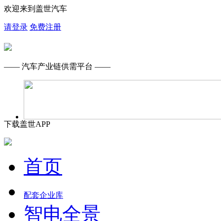
欢迎来到盖世汽车
请登录
免费注册
—— 汽车产业链供需平台 ——
下载盖世APP
首页
配套企业库
智电全景