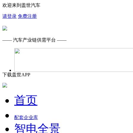
欢迎来到盖世汽车
请登录
免费注册
—— 汽车产业链供需平台 ——
下载盖世APP
首页
配套企业库
智电全景