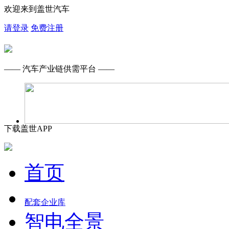
欢迎来到盖世汽车
请登录
免费注册
—— 汽车产业链供需平台 ——
下载盖世APP
首页
配套企业库
智电全景