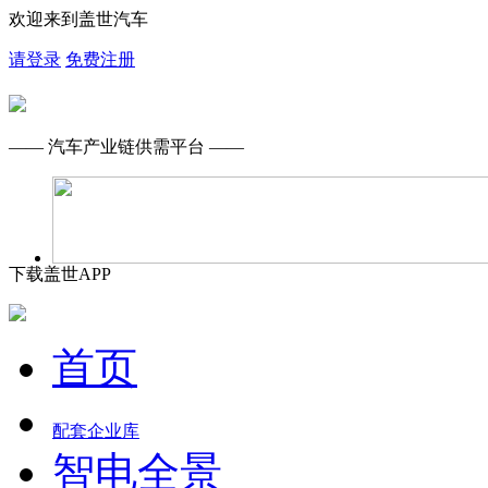
欢迎来到盖世汽车
请登录
免费注册
—— 汽车产业链供需平台 ——
下载盖世APP
首页
配套企业库
智电全景