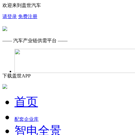
欢迎来到盖世汽车
请登录
免费注册
—— 汽车产业链供需平台 ——
下载盖世APP
首页
配套企业库
智电全景