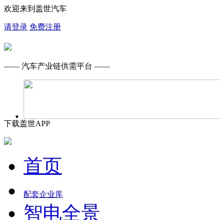
欢迎来到盖世汽车
请登录
免费注册
—— 汽车产业链供需平台 ——
下载盖世APP
首页
配套企业库
智电全景