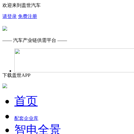
欢迎来到盖世汽车
请登录
免费注册
—— 汽车产业链供需平台 ——
下载盖世APP
首页
配套企业库
智电全景