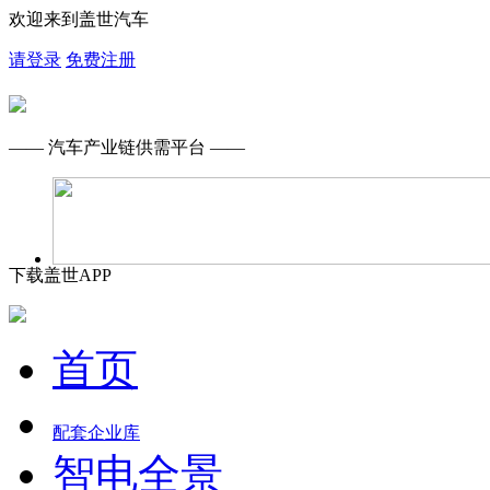
欢迎来到盖世汽车
请登录
免费注册
—— 汽车产业链供需平台 ——
下载盖世APP
首页
配套企业库
智电全景