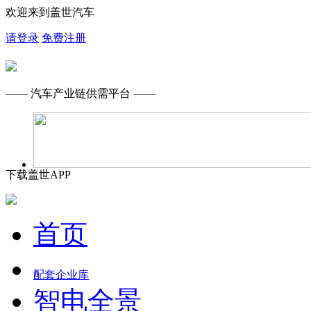
欢迎来到盖世汽车
请登录
免费注册
—— 汽车产业链供需平台 ——
下载盖世APP
首页
配套企业库
智电全景