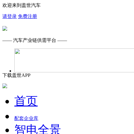
欢迎来到盖世汽车
请登录
免费注册
—— 汽车产业链供需平台 ——
下载盖世APP
首页
配套企业库
智电全景