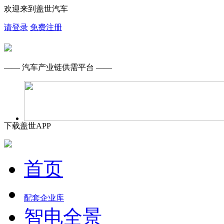
欢迎来到盖世汽车
请登录
免费注册
—— 汽车产业链供需平台 ——
下载盖世APP
首页
配套企业库
智电全景