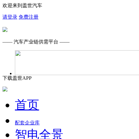
欢迎来到盖世汽车
请登录
免费注册
—— 汽车产业链供需平台 ——
下载盖世APP
首页
配套企业库
智电全景