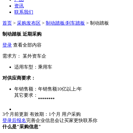
资讯
联系我们
首页
>
采购发布区
>
制动踏板/刹车踏板
> 制动踏板
制动踏板
近期采购
登录
查看全部内容
需求方：
某外资车企
适用车型：
乘用车
对供应商要求：
年销售额：
年销售额10亿以上/年
其它要求：
********
3个月前更新
有效期：1个月
用户采购
登录后报名
完善企业信息会让买家更快联系你
什么是"采购信息"