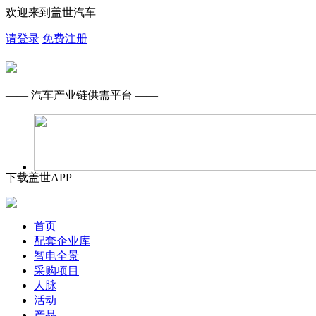
欢迎来到盖世汽车
请登录
免费注册
—— 汽车产业链供需平台 ——
下载盖世APP
首页
配套企业库
智电全景
采购项目
人脉
活动
产品