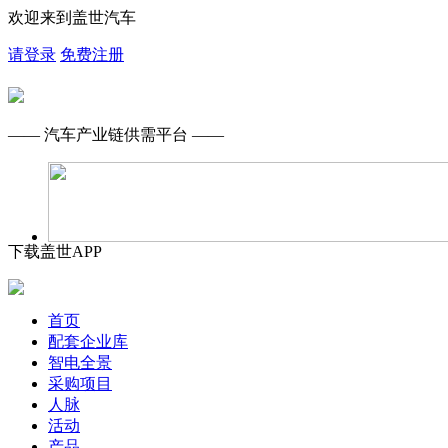
欢迎来到盖世汽车
请登录
免费注册
—— 汽车产业链供需平台 ——
下载盖世APP
首页
配套企业库
智电全景
采购项目
人脉
活动
产品