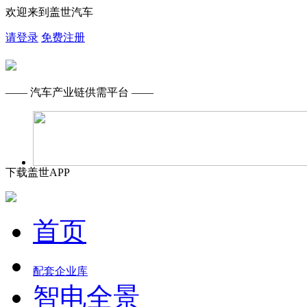
欢迎来到盖世汽车
请登录
免费注册
—— 汽车产业链供需平台 ——
下载盖世APP
首页
配套企业库
智电全景