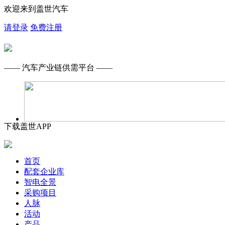
欢迎来到盖世汽车
请登录
免费注册
—— 汽车产业链供需平台 ——
下载盖世APP
首页
配套企业库
智电全景
采购项目
人脉
活动
产品