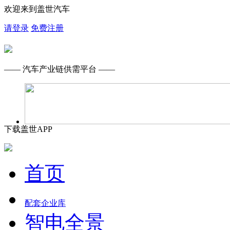
欢迎来到盖世汽车
请登录
免费注册
—— 汽车产业链供需平台 ——
下载盖世APP
首页
配套企业库
智电全景