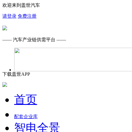
欢迎来到盖世汽车
请登录
免费注册
—— 汽车产业链供需平台 ——
下载盖世APP
首页
配套企业库
智电全景