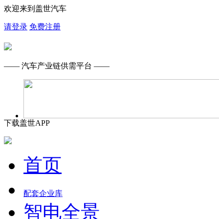
欢迎来到盖世汽车
请登录
免费注册
—— 汽车产业链供需平台 ——
下载盖世APP
首页
配套企业库
智电全景