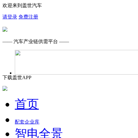
欢迎来到盖世汽车
请登录
免费注册
—— 汽车产业链供需平台 ——
下载盖世APP
首页
配套企业库
智电全景