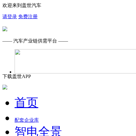
欢迎来到盖世汽车
请登录
免费注册
—— 汽车产业链供需平台 ——
下载盖世APP
首页
配套企业库
智电全景