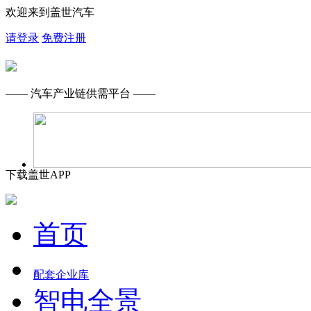
欢迎来到盖世汽车
请登录
免费注册
—— 汽车产业链供需平台 ——
下载盖世APP
首页
配套企业库
智电全景