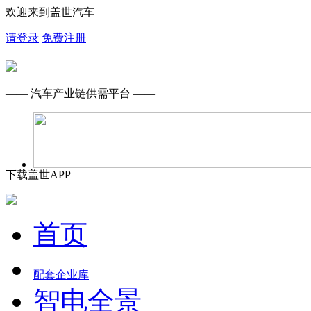
欢迎来到盖世汽车
请登录
免费注册
—— 汽车产业链供需平台 ——
下载盖世APP
首页
配套企业库
智电全景