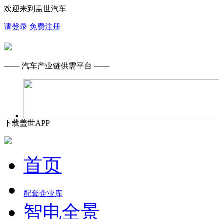
欢迎来到盖世汽车
请登录
免费注册
—— 汽车产业链供需平台 ——
下载盖世APP
首页
配套企业库
智电全景