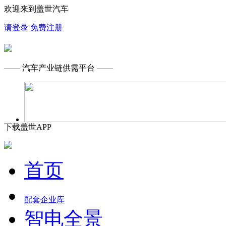
欢迎来到盖世汽车
请登录
免费注册
—— 汽车产业链供需平台 ——
下载盖世APP
首页
配套企业库
智电全景