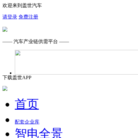
欢迎来到盖世汽车
请登录
免费注册
—— 汽车产业链供需平台 ——
下载盖世APP
首页
配套企业库
智电全景