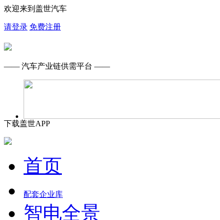
欢迎来到盖世汽车
请登录
免费注册
—— 汽车产业链供需平台 ——
下载盖世APP
首页
配套企业库
智电全景