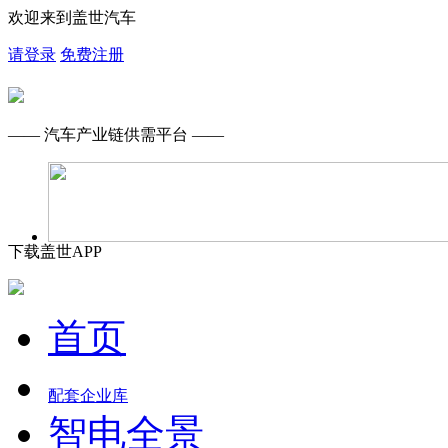
欢迎来到盖世汽车
请登录
免费注册
—— 汽车产业链供需平台 ——
下载盖世APP
首页
配套企业库
智电全景