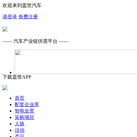
欢迎来到盖世汽车
请登录
免费注册
—— 汽车产业链供需平台 ——
下载盖世APP
首页
配套企业库
智电全景
采购项目
人脉
活动
产品