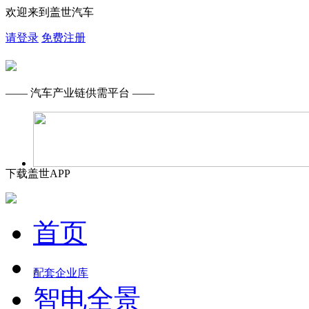
欢迎来到盖世汽车
请登录
免费注册
—— 汽车产业链供需平台 ——
下载盖世APP
首页
配套企业库
智电全景