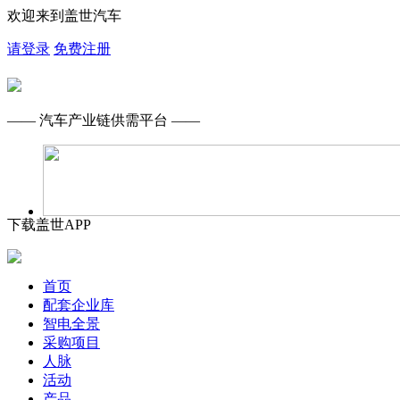
欢迎来到盖世汽车
请登录
免费注册
—— 汽车产业链供需平台 ——
下载盖世APP
首页
配套企业库
智电全景
采购项目
人脉
活动
产品