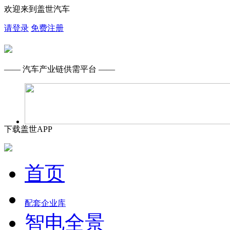
欢迎来到盖世汽车
请登录
免费注册
—— 汽车产业链供需平台 ——
下载盖世APP
首页
配套企业库
智电全景