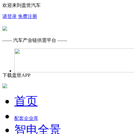
欢迎来到盖世汽车
请登录
免费注册
—— 汽车产业链供需平台 ——
下载盖世APP
首页
配套企业库
智电全景