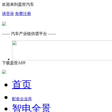
欢迎来到盖世汽车
请登录
免费注册
—— 汽车产业链供需平台 ——
下载盖世APP
首页
配套企业库
智电全景