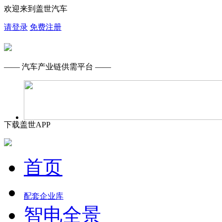
欢迎来到盖世汽车
请登录
免费注册
—— 汽车产业链供需平台 ——
下载盖世APP
首页
配套企业库
智电全景