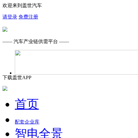
欢迎来到盖世汽车
请登录
免费注册
—— 汽车产业链供需平台 ——
下载盖世APP
首页
配套企业库
智电全景