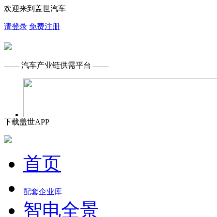
欢迎来到盖世汽车
请登录
免费注册
—— 汽车产业链供需平台 ——
下载盖世APP
首页
配套企业库
智电全景