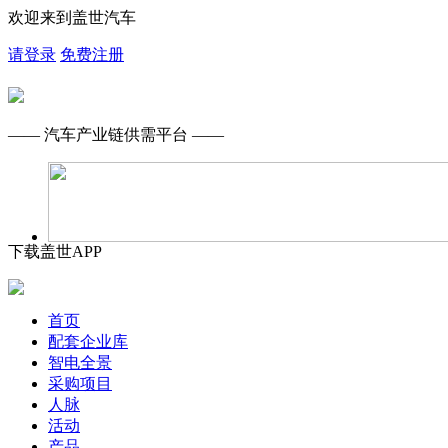
欢迎来到盖世汽车
请登录
免费注册
—— 汽车产业链供需平台 ——
下载盖世APP
首页
配套企业库
智电全景
采购项目
人脉
活动
产品