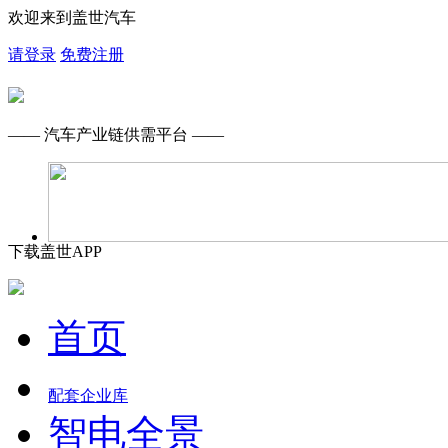
欢迎来到盖世汽车
请登录
免费注册
—— 汽车产业链供需平台 ——
下载盖世APP
首页
配套企业库
智电全景